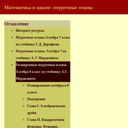
Математика в школе: поурочные планы
Оглавление
Интернет ресурсы
Поурочные планы Алгебра 7 класс
по учебнику Г.Д. Дорофеева
Поурочные планы. Алгебра 7 по
учебнику А. Г Мордковича
Расширенные поурочные планы.
Алгебра 8 класс по учебнику А.Г.
Мордковича
Планирование алгебры в 8
классе
Повторение
Глава I. Алгебраические
дроби
Глава II. Квадратичная
функция. Функция .