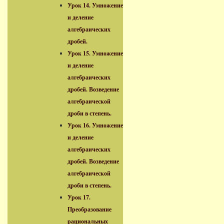
Урок 14. Умножение
и деление
алгебраических
дробей.
Урок 15. Умножение
и деление
алгебраических
дробей. Возведение
алгебраической
дроби в степень.
Урок 16. Умножение
и деление
алгебраических
дробей. Возведение
алгебраической
дроби в степень.
Урок 17.
Преобразование
рациональных