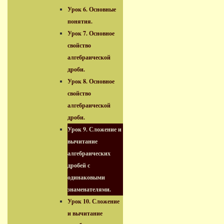
Урок 6. Основные
понятия.
Урок 7. Основное
свойство
алгебраической
дроби.
Урок 8. Основное
свойство
алгебраической
дроби.
Урок 9. Сложение и
вычитание
алгебраических
дробей с
одинаковыми
знаменателями.
Урок 10. Сложение
и вычитание