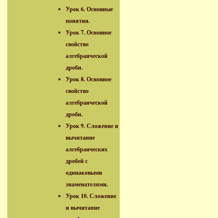
Урок 6. Основные
понятия.
Урок 7. Основное
свойство
алгебраической
дроби.
Урок 8. Основное
свойство
алгебраической
дроби.
Урок 9. Сложение и
вычитание
алгебраических
дробей с
одинаковыми
знаменателями.
Урок 10. Сложение
и вычитание