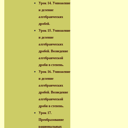
Урок 14. Умножение
и деление
алгебраических
дробей.
Урок 15. Умножение
и деление
алгебраических
дробей. Возведение
алгебраической
дроби в степень.
Урок 16. Умножение
и деление
алгебраических
дробей. Возведение
алгебраической
дроби в степень.
Урок 17.
Преобразование
рациональных