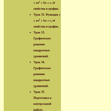
2
= ax
+ bx + c, её
свойства и график.
Урок 32. Функция y
2
= ax
+ bx + c, её
свойства и график.
Урок 33.
Графическое
решение
квадратных
уравнений.
Урок 34.
Графическое
решение
квадратных
уравнений.
Урок 35.
Подготовка к
контрольной
работе.