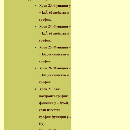
Урок 23. Функция y
2
= kx
, её свойства и
график.
Урок 24. Функция y
2
= kx
, её свойства и
график.
Урок 25. Функция y
= k/x, её свойства и
график.
Урок 26. Функция y
= k/x, её свойства и
график.
Урок 27. Как
построить график
функции y = f(x+l),
если известен
график функции y =
f(x).