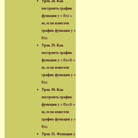
Урок 28. Как
построить график
функции y = f(x) +
m, если известен
график функции y =
f(x).
Урок 29. Как
построить график
функции y = f(x+l) +
m, если известен
график функции y =
f(x).
Урок 30. Как
построить график
функции y = f(x+l) +
m, если известен
график функции y =
f(x).
Урок 31. Функция y