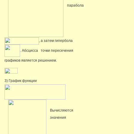
парабола
, а затем гипербола
. Абсцисса точки пересечения
графиков является решением.
3) График функции
Вычисляются
значения