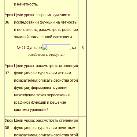
и нечетность.
Урок
Цели урока: закрепить умение в
36
исследовании функции на четность
и нечетность; рассмотреть решение
заданий повышенной сложности.
№ 11 Функции
, их
3
свойства и графики
Урок
Цели урока: рассмотреть степенную
37
функцию с натуральным четным
показателем; описать свойства этой
функции; формировать умение
нахождение точек пересечения
графиков функций и решение
системы уравнений.
Урок
Цели урока: рассмотреть степенную
38
функцию с натуральным нечетным
показателем; описать свойства этой