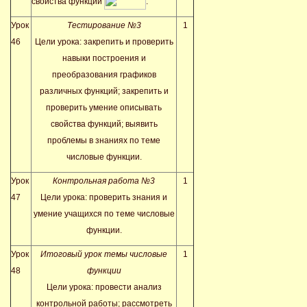
свойства функции
.
Урок
Тестирование №3
1
46
Цели урока: закрепить и проверить
навыки построения и
преобразования графиков
различных функций; закрепить и
проверить
умение описывать
свойства функций; выявить
проблемы в знаниях по теме
числовые функции.
Урок
Контрольная работа №3
1
47
Цели урока: проверить знания и
умение учащихся по теме числовые
функции.
Урок
Итоговый урок темы числовые
1
48
функции
Цели урока: провести анализ
контрольной работы; рассмотреть