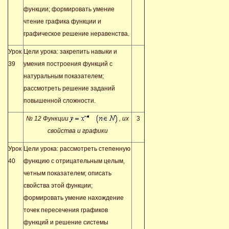
функции; формировать умение
чтение графика функции и
графическое решение неравенства.
Урок
Цели урока: закрепить навыки и
39
умения построения функций с
натуральным показателем;
рассмотреть решение заданий
повышенной сложности.
№ 12 Функции
, их
3
свойства и графики
Урок
Цели урока: рассмотреть степенную
40
функцию с отрицательным целым,
четным показателем; описать
свойства этой функции;
формировать умение нахождение
точек пересечения графиков
функций и решение системы