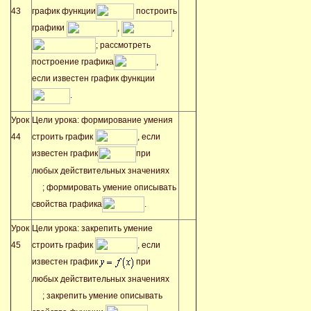
43
график функции
построить
графики
,
,
; рассмотреть
построение графика
,
если известен график функции
.
Урок
Цели урока: формирование умения
44
строить график
, если
известен график
при
любых действительных значениях
; формировать умение описывать
свойства графика
.
Урок
Цели урока: закрепить умение
45
строить график
, если
известен график
при
любых действительных значениях
; закрепить умение описывать