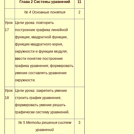
Глава 2 Системы уравнений
11
№ 4 Основные понятия
2
Урок
Цели урока: повторить
17
построение графика линейной
функции, квадратной функции,
функции квадратного корня,
окружности и функции модуля;
ввести понятие построение
графика уравнения; формировать
умение составлять уравнение
окружности.
Урок
Цели урока: закрепить умение
18
строить график уравнения;
формировать умение решать
графически систему уравнений.
№ 5 Методы решения систем
3
уравнений