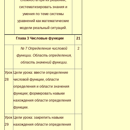
сложность при их решении;
систематизировать знания и
умения по теме системы
уравнений как математические
модели реальный ситуаций.
Глава 3 Числовые функции
21
№ 7 Определение числовой
2
функции. Область определения,
область значений функции.
Урок
Цели урока: ввести определение
28
числовой функции, области
определения и области значения
функции; формировать навыки
нахождения области определения
функции.
Урок
Цели урока: закрепить навыки
29
нахождения области определения