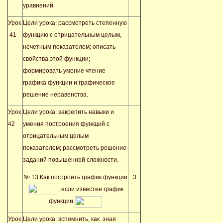
уравнений.
Урок
Цели урока: рассмотреть степенную
41
функцию с отрицательным целым,
нечетным показателем; описать
свойства этой функции;
формировать умение чтение
графика функции и графическое
решение неравенства.
Урок
Цели урока: закрепить навыки и
42
умения построения функций с
отрицательным целым
показателем; рассмотреть решение
заданий повышенной сложности.
№ 13 Как построить график функции
3
, если известен график
функции
Урок
Цели урока: вспомнить, как зная