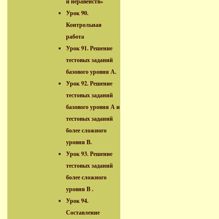
и неравенств»
Урок 90.
Контрольная
работа
Урок 91. Решение
тестовых заданий
базового уровня А.
Урок 92. Решение
тестовых заданий
базового уровня А и
тестовых заданий
более сложного
уровня В.
Урок 93. Решение
тестовых заданий
более сложного
уровня В .
Урок 94.
Составление