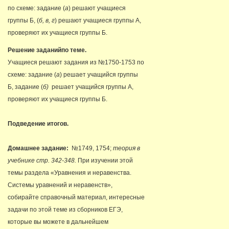
по схеме: задание (
а
) решают учащиеся
группы Б, (
б, в, г
) решают учащиеся группы А,
проверяют их учащиеся группы Б.
Решение заданийпо теме.
Учащиеся решают задания из №1750-1753 по
схеме: задание (
а
) решает учащийся группы
Б, задание (
б)
решает учащийся группы А,
проверяют их учащиеся группы Б.
Подведение итогов.
Домашнее задание:
№1749, 1754;
теория в
учебнике стр. 342-348.
При изучении этой
темы раздела «Уравнения и неравенства.
Системы уравнений и неравенств»,
собирайте справочный материал, интересные
задачи по этой теме из сборников ЕГЭ,
которые вы можете в дальнейшем