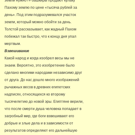
земли нужно?» башкиры продают кулаку
Пахому землю по цене «тысяча рублей за
день». Под этим подразумевался участок
земли, который можно обойти за день.
Толстой рассказывает, как жадный Пахом
побежал так быстро, что к концу дня упал
мертвым.
Взвешивание
Какой народ и когда изобрел весы мы не
знаем. Вероятно, это изобретение было
сделано многими народами независимо друг
от друга. До нас дошло много изображений
рычажных весов в древних египетских
надписях, относящихся ко второму
тысячелетию до новой эры. Египтяне верили,
что после смерти душа человека попадает в
загробный мир, где боги взвешивают его
добрые и злые дела и в зависимости от
результатов определяют его дальнейшую