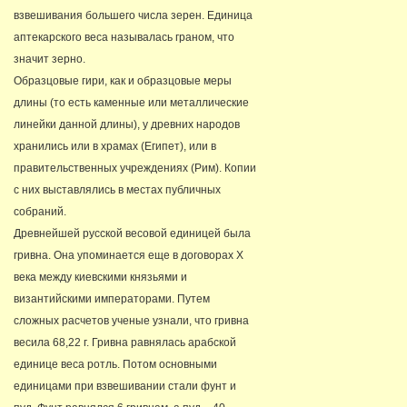
взвешивания большего числа зерен. Единица
аптекарского веса называлась граном, что
значит зерно.
Образцовые гири, как и образцовые меры
длины (то есть каменные или металлические
линейки данной длины), у древних народов
хранились или в храмах (Египет), или в
правительственных учреждениях (Рим). Копии
с них выставлялись в местах публичных
собраний.
Древнейшей русской весовой единицей была
гривна. Она упоминается еще в договорах Х
века между киевскими князьями и
византийскими императорами. Путем
сложных расчетов ученые узнали, что гривна
весила 68,22 г. Гривна равнялась арабской
единице веса ротль. Потом основными
единицами при взвешивании стали фунт и