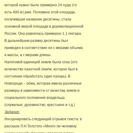
которой нужно было примерно 24 пуда (то
есть 400 кг) ржи. Половина этой площади,
получившая название десятины, стала
основной мерой площади в дореволюционной
России. Она равнялась примерно 1,1 гектара.
В дальнейшем размер десятины был
приведен в соответствие не с мерами объема
и массы, а с мерами длины.
Налоговой единицей земли была соха (это
количество пахотной земли, которое был в
состоянии обработать один пахарь). В
Новгороде – обжа, которая имела различные
размеры в зависимости от качества земли и
социального положения владельца
(служилые, духовенство, крестьяне и т.д.)
Задание:
Инсценировать следующий отрывок текста: в
рассказе Л.Н.Толстого «Много ли человеку