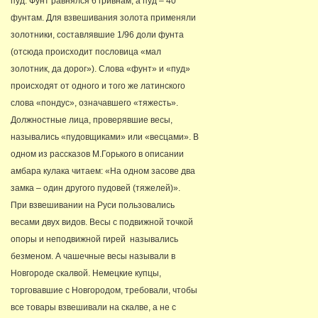
пуд. Фунт равнялся 6 гривнам, а пуд – 40
фунтам. Для взвешивания золота применяли
золотники, составлявшие 1/96 доли фунта
(отсюда происходит пословица «мал
золотник, да дорог»). Слова «фунт» и «пуд»
происходят от одного и того же латинского
слова «пондус», означавшего «тяжесть».
Должностные лица, проверявшие весы,
назывались «пудовщиками» или «весцами». В
одном из рассказов М.Горького в описании
амбара кулака читаем: «На одном засове два
замка – один другого пудовей (тяжелей)».
При взвешивании на Руси пользовались
весами двух видов. Весы с подвижной точкой
опоры и неподвижной гирей назывались
безменом. А чашечные весы называли в
Новгороде скалвой. Немецкие купцы,
торговавшие с Новгородом, требовали, чтобы
все товары взвешивали на скалве, а не с