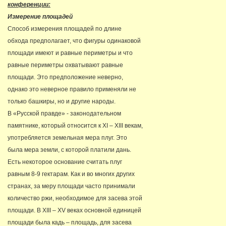
конференции:
Измерение площадей
Способ измерения площадей по длине
обхода предполагает, что фигуры одинаковой
площади имеют и равные периметры и что
равные периметры охватывают равные
площади. Это предположение неверно,
однако это неверное правило применяли не
только башкиры, но и другие народы.
В «Русской правде» - законодательном
памятнике, который относится к XI – XIII векам,
употребляется земельная мера плуг. Это
была мера земли, с которой платили дань.
Есть некоторое основание считать плуг
равным 8-9 гектарам. Как и во многих других
странах, за меру площади часто принимали
количество ржи, необходимое для засева этой
площади. В XIII – XV веках основной единицей
площади была кадь – площадь, для засева