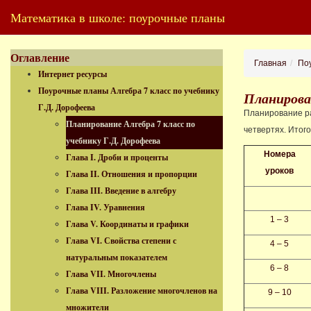
Математика в школе: поурочные планы
Оглавление
Главная
Поу
Интернет ресурсы
Поурочные планы Алгебра 7 класс по учебнику
Планирован
Г.Д. Дорофеева
Планирование ра
Планирование Алгебра 7 класс по
четвертях. Итого
учебнику Г.Д. Дорофеева
Номера
Глава I. Дроби и проценты
уроков
Глава II. Отношения и пропорции
Глава III. Введение в алгебру
Глава IV. Уравнения
1 – 3
Глава V. Координаты и графики
Глава VI. Свойства степени с
4 – 5
натуральным показателем
6 – 8
Глава VII. Многочлены
Глава VIII. Разложение многочленов на
9 – 10
множители