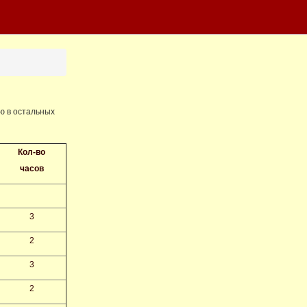
лю в остальных
Кол-во
часов
3
2
3
2