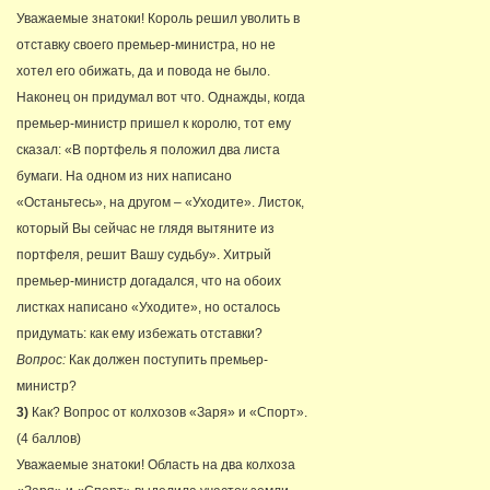
Уважаемые знатоки! Король решил уволить в
отставку своего премьер-министра, но не
хотел его обижать, да и повода не было.
Наконец он придумал вот что. Однажды, когда
премьер-министр пришел к королю, тот ему
сказал: «В портфель я положил два листа
бумаги. На одном из них написано
«Останьтесь», на другом – «Уходите». Листок,
который Вы сейчас не глядя вытяните из
портфеля, решит Вашу судьбу». Хитрый
премьер-министр догадался, что на обоих
листках написано «Уходите», но осталось
придумать: как ему избежать отставки?
Вопрос:
Как должен поступить премьер-
министр?
3)
Как? Вопрос от колхозов «Заря» и «Спорт».
(4 баллов)
Уважаемые знатоки! Область на два колхоза