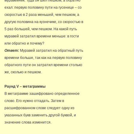
муравейник. Туда он шел пешком, а обратно
ехал: первую половину пути на гусенице – со
скоростью в 2 раза меньшей, чем пешком, а
другую половина на кузнечике, со скоростью в
5 раз большей, чем пешком. На какой путь
муравей затратил времени меньше: в гости
или обратно и почему?
Ответ:
Муравей затратил на обратный путь
времени больше, так как на первую половину
обратного пути он затратил времени столько
же, сколько и пешком.
Раунд
V – метаграммы
В метаграмме зашифровано определенное
слово. Его нужно отгадать. Затем в
расшифрованном слове следует одну из
указанных букв заменить другой буквой, и
значение слова изменится.