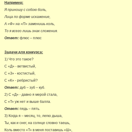
Например:
Я приношу с собою боль,
Лица по форме искажение,
А «Ф» на «П» заменишь коль,
То я всего лишь знак сложения.
Ответ:
флюс – плюс
Задачи для конкурса:
1) Что это такое?
С «Д» - ветвистый,
С «З» - костистый,
С «К» - ребристый?
Ответ:
дуб – зуб – куб.
2) С «Д» - давно я мерой стала,
С «Т» уж нет и выше балла.
Ответ:
пядь – пять.
3) Когда я – месяц, то, легко дыша,
Ты, как и снег, на солнце словно таешь,
Коль вместо «Т» в меня поставишь «Ш»,