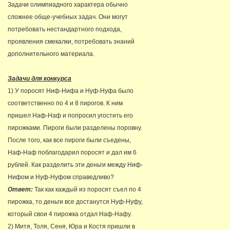
Задачи олимпиадного характера обычно
сложнее обще-учебных задач. Они могут
потребовать нестандартного подхода,
проявления смекалки, потребовать знаний
дополнительного материала.
Задачи для конкурса
1) У поросят Ниф-Нифа и Нуф-Нуфа было
соответственно по 4 и 8 пирогов. К ним
пришел Наф-Наф и попросил угостить его
пирожками. Пироги были разделены поровну.
После того, как все пироги были съедены,
Наф-Наф поблагодарил поросят и дал им 6
рублей. Как разделить эти деньги между Ниф-
Нифом и Нуф-Нуфом справедливо?
Ответ:
Так как каждый из поросят съел по 4
пирожка, то деньги все достанутся Нуф-Нуфу,
который свои 4 пирожка отдал Наф-Нафу.
2) Митя, Толя, Сеня, Юра и Костя пришли в