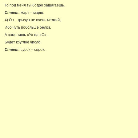
То под меня ты бодро зашагаешь.
Ответ:
март – марш.
4) Он – грызун не очень мелкий,
Ибо чуть побольше белки.
А заменишь «У» на «О» -
Будет круглое число.
Ответ:
сурок – сорок.