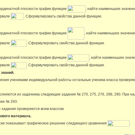
ординатной плоскости график функции
, найти наименьшее значен
ервале
. Сформулировать свойства данной функции.
ординатной плоскости график функции
, найти наименьшее значени
ервале
. Сформулировать свойства данной функции.
ординатной плоскости график функции
, найти наименьшее знач
ервале
. Сформулировать свойства данной функции.
 знаний.
нения учениками индивидуальной работы остальные ученика класса провер
олняются из задачника следующие задания № 270, 275, 276, 288, 290. При н
ние № 293.
 задания проверяются всем классом.
нового материала.
оске показывает графическое решение следующего уравнения
.