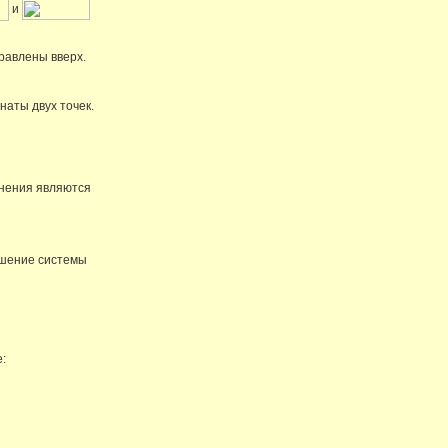
и
правлены вверх.
аты двух точек.
внения являются
решение системы
е: