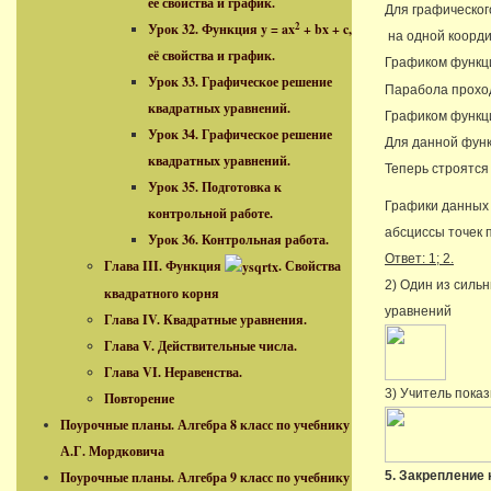
её свойства и график.
Для графическог
2
Урок 32. Функция y = ax
+ bx + c,
на одной коорди
её свойства и график.
Графиком функ
Урок 33. Графическое решение
Парабола проходит 
квадратных уравнений.
Графиком функ
Урок 34. Графическое решение
Для данной функци
квадратных уравнений.
Теперь строятся
Урок 35. Подготовка к
Графики данных 
контрольной работе.
абсциссы точек п
Урок 36. Контрольная работа.
Ответ: 1; 2.
Глава III. Функция
. Свойства
2) Один из силь
квадратного корня
уравнений
Глава IV. Квадратные уравнения.
Глава V. Действительные числа.
Глава VI. Неравенства.
3) Учитель пока
Повторение
Поурочные планы. Алгебра 8 класс по учебнику
А.Г. Мордковича
Поурочные планы. Алгебра 9 класс по учебнику
5. Закрепление 