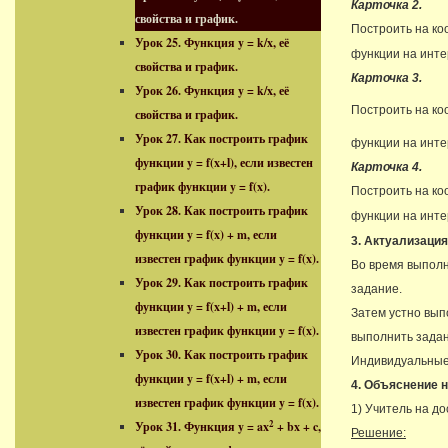
Карточка 2.
свойства и график.
Построить на ко
Урок 25. Функция y = k/x, её
функции на инт
свойства и график.
Карточка 3.
Урок 26. Функция y = k/x, её
Построить на ко
свойства и график.
Урок 27. Как построить график
функции на инт
функции y = f(x+l), если известен
Карточка 4.
график функции y = f(x).
Построить на ко
Урок 28. Как построить график
функции на инт
функции y = f(x) + m, если
3. Актуализация
известен график функции y = f(x).
Во время выпол
Урок 29. Как построить график
задание.
функции y = f(x+l) + m, если
Затем устно вып
известен график функции y = f(x).
выполнить зада
Урок 30. Как построить график
Индивидуальные
функции y = f(x+l) + m, если
4. Объяснение 
известен график функции y = f(x).
1) Учитель на д
2
Урок 31. Функция y = ax
+ bx + c,
Решение: