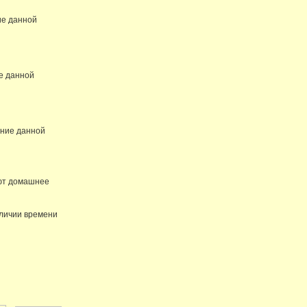
ие данной
е данной
ение данной
яют домашнее
аличии времени