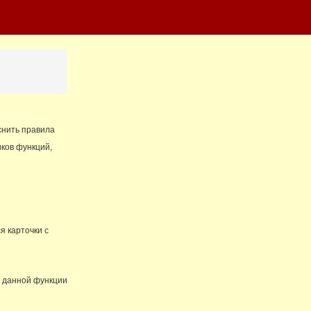
снить правила
ков функций,
я карточки с
е данной функции