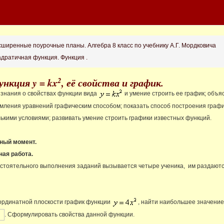
ширенные поурочные планы. Алгебра 8 класс по учебнику А.Г. Мордковича
вадратичная функция. Функция .
2
ункция y = kx
, её свойства и график.
 знания о свойствах функции вида
и умение строить ее график; объя
ления уравнений графическим способом; показать способ построения графи
ькими условиями; развивать умение строить графики известных функций.
нный момент.
ная работа.
остоятельного выполнения заданий вызывается четыре ученика, им раздаютс
ординатной плоскости график функции
, найти наибольшее значени
. Сформулировать свойства данной функции.