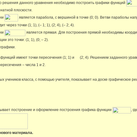
о решения данного уравнения необходимо построить графики функций
натной плоскости.
ции
является парабола, с вершиной в точке (0; 0). Ветви параболы на
через точки (1; 1), (– 1; 1), (2; 4), (– 2; 4).
ции
является прямая. Для построения прямой необходимы координ
и это точки: (1; 1), (0; – 2).
 графики.
функций имеют точки пересечения (1; 1) и (2; 4). Решением заданного ура
ересечения – числа 1 и 2.
ных учеников класса, с помощью учителя, показывает на доске графическое 
зывает построение и оформление построения графика функции
, гд
нового материала.