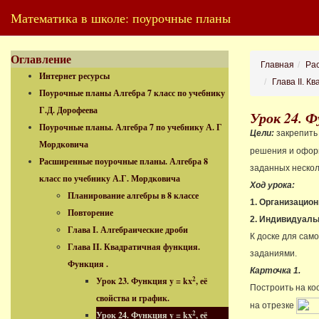
Математика в школе: поурочные планы
Оглавление
Главная
Рас
Интернет ресурсы
Глава II. К
Поурочные планы Алгебра 7 класс по учебнику
Г.Д. Дорофеева
Урок 24. Ф
Поурочные планы. Алгебра 7 по учебнику А. Г
Цели:
закрепить
Мордковича
решения и оформ
Расширенные поурочные планы. Алгебра 8
заданных нескол
класс по учебнику А.Г. Мордковича
Ход урока:
Планирование алгебры в 8 классе
1. Организацио
Повторение
2. Индивидуаль
Глава I. Алгебраические дроби
К доске для сам
Глава II. Квадратичная функция.
заданиями.
Функция .
Карточка 1.
2
Урок 23. Функция y = kx
, её
Построить на ко
свойства и график.
на отрезке
2
Урок 24. Функция y = kx
, её